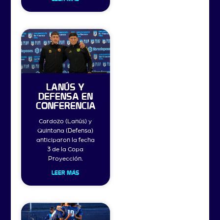
LANÚS Y
DEFENSA EN
CONFERENCIA
Cardozo (Lanús) y
Quintana (Defensa)
anticiparon la fecha
3 de la Copa
Proyección.
LEER MÁS