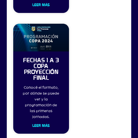
LEER MÁS
FECHAS 1 A 3
COPA
PROYECCIÓN
FINAL
Conocé el formato,
por dónde se puede
ver y la
programación de
las primeras
jornadas.
LEER MÁS