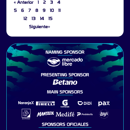
« Anterior
1
2
3
4
5
6
7
8
9
10
11
12
13
14
15
Siguiente»
NAMING SPONSOR
PRESENTING SPONSOR
MAIN SPONSORS
SPONSORS OFICIALES