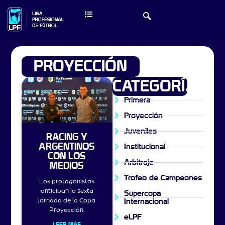
PROYECCIÓN
CATEGORÍAS
Primera
Proyección
Juveniles
RACING Y
ARGENTINOS
Institucional
CON LOS
Arbitraje
MEDIOS
Trofeo de Campeones
Los protagonistas
anticipan la sexta
Supercopa
jornada de la Copa
Internacional
Proyección.
eLPF
LEER MÁS