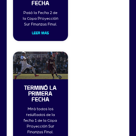
FECHA
Pasó la Fecha 2 de
la Copa Proyección
Sur Finanzas Final.
LEER MÁS
TERMINÓ LA
PRIMERA
FECHA
Mirá todos los
resultados de la
fecha 1 de la Copa
Proyección Sur
Finanzas Final.