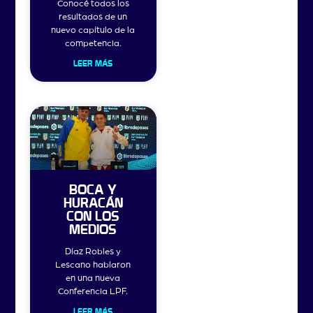
Conocé todos los
resultados de un
nuevo capítulo de la
competencia.
LEER MÁS
BOCA Y
HURACÁN
CON LOS
MEDIOS
Díaz Robles y
Lescano hablaron
en una nueva
Conferencia LPF.
LEER MÁS