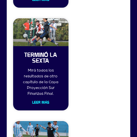
TERMINÓ LA
SEXTA
Mirá todos los
resultados de otro
capítulo de la Copa
Proyección Sur
Finanzas Final.
LEER MÁS