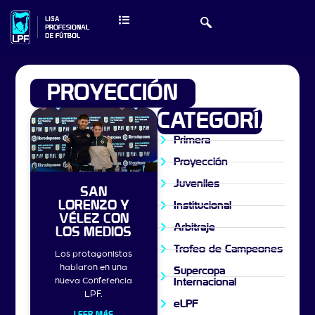
PROYECCIÓN
CATEGORÍAS
Primera
Proyección
Juveniles
SAN
LORENZO Y
Institucional
VÉLEZ CON
Arbitraje
LOS MEDIOS
Trofeo de Campeones
Los protagonistas
hablaron en una
Supercopa
nueva Conferencia
Internacional
LPF.
eLPF
LEER MÁS