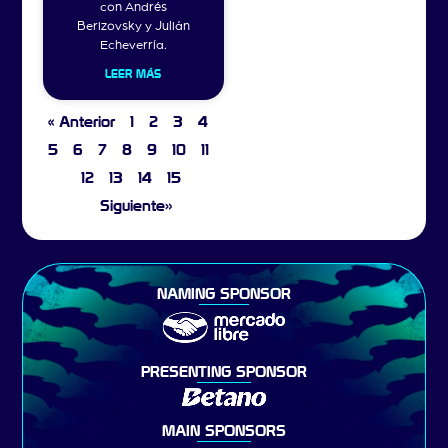
con Andrés
Berizovsky y Julián
Echeverría.
LEER MÁS
« Anterior
1
2
3
4
5
6
7
8
9
10
11
12
13
14
15
Siguiente»
NAMING SPONSOR
PRESENTING SPONSOR
MAIN SPONSORS