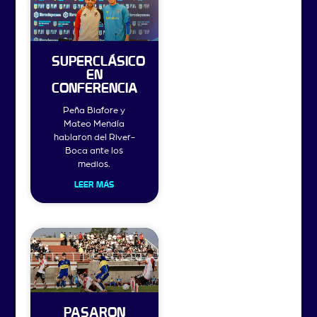
SUPERCLÁSICO
EN
CONFERENCIA
Peña Biafore y
Mateo Mendía
hablaron del River-
Boca ante los
medios.
LEER MÁS
PASARON