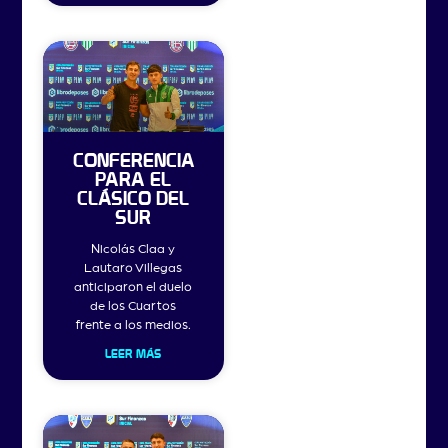
CONFERENCIA
PARA EL
CLÁSICO DEL
SUR
Nicolás Claa y
Lautaro Villegas
anticiparon el duelo
de los Cuartos
frente a los medios.
LEER MÁS