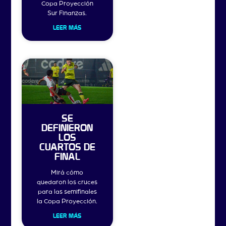
Copa Proyección
Sur Finanzas.
LEER MÁS
SE
DEFINIERON
LOS
CUARTOS DE
FINAL
Mirá cómo
quedaron los cruces
para las semifinales
la Copa Proyección.
LEER MÁS