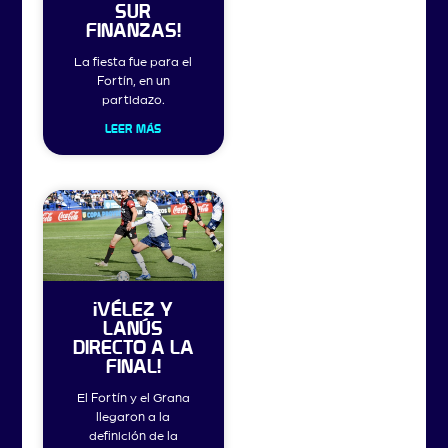
SUR
FINANZAS!
La fiesta fue para el
Fortín, en un
partidazo.
LEER MÁS
¡VÉLEZ Y
LANÚS
DIRECTO A LA
FINAL!
El Fortín y el Grana
llegaron a la
definición de la