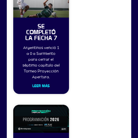
SE
COMPLETÓ
LA FECHA 7
Argentinos venció 1
a 0 a Sarmiento
para cerrar el
séptimo capítulo del
Torneo Proyección
Apertura.
LEER MÁS