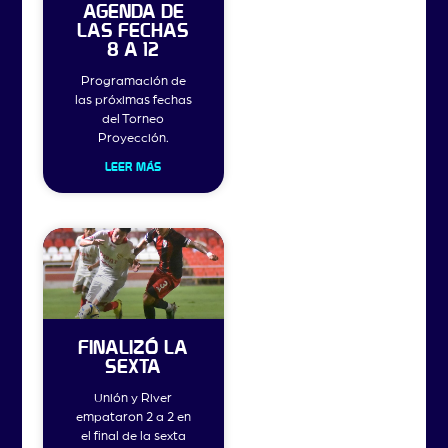
AGENDA DE
LAS FECHAS
8 A 12
Programación de
las próximas fechas
del Torneo
Proyección.
LEER MÁS
FINALIZÓ LA
SEXTA
Unión y River
empataron 2 a 2 en
el final de la sexta