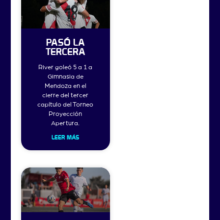
PASÓ LA
TERCERA
River goleó 5 a 1 a
Gimnasia de
Mendoza en el
cierre del tercer
capítulo del Torneo
Proyección
Apertura.
LEER MÁS