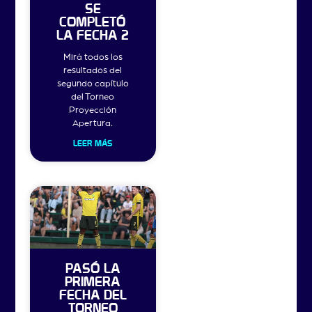
SE
COMPLETÓ
LA FECHA 2
Mirá todos los
resultados del
segundo capítulo
del Torneo
Proyección
Apertura.
LEER MÁS
PASÓ LA
PRIMERA
FECHA DEL
TORNEO