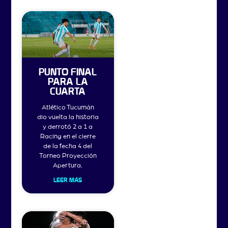
PUNTO FINAL
PARA LA
CUARTA
Atlético Tucumán
dio vuelta la historia
y derrotó 2 a 1 a
Racing en el cierre
de la fecha 4 del
Torneo Proyección
Apertura.
LEER MÁS