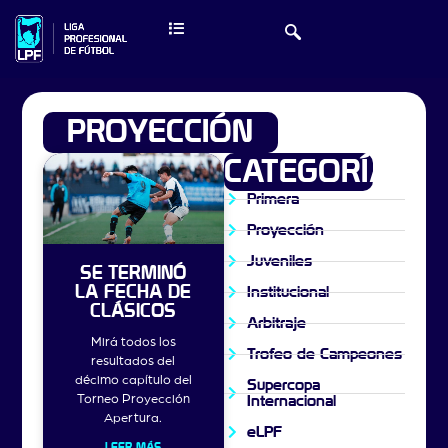
PROYECCIÓN
CATEGORÍAS
Primera
Proyección
Juveniles
SE TERMINÓ
LA FECHA DE
Institucional
CLÁSICOS
Arbitraje
Mirá todos los
Trofeo de Campeones
resultados del
décimo capítulo del
Supercopa
Torneo Proyección
Internacional
Apertura.
eLPF
LEER MÁS