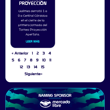
PROYECCIÓN
Quilmes derrotó 1 a
0 a Central Córdoba
en el cierre de la
primera jornada del
Torneo Proyección
Apertura.
LEER MÁS
« Anterior
1
2
3
4
5
6
7
8
9
10
11
12
13
14
15
Siguiente»
NAMING SPONSOR