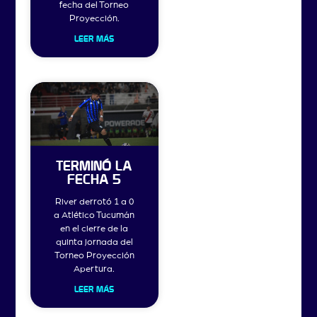
fecha del Torneo
Proyección.
LEER MÁS
TERMINÓ LA
FECHA 5
River derrotó 1 a 0
a Atlético Tucumán
en el cierre de la
quinta jornada del
Torneo Proyección
Apertura.
LEER MÁS