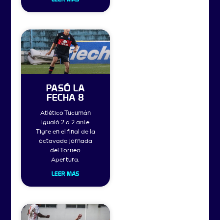
PASÓ LA
FECHA 8
Atlético Tucumán
igualó 2 a 2 ante
Tigre en el final de la
octavada jornada
del Torneo
Apertura.
LEER MÁS