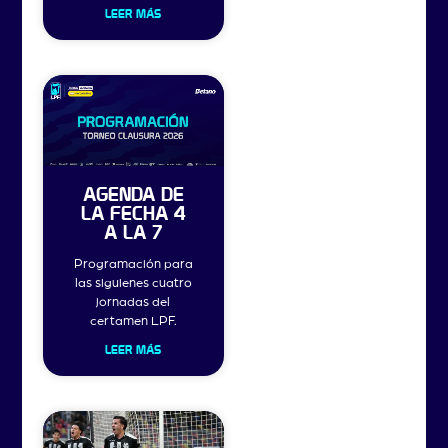
LEER MÁS
AGENDA DE
LA FECHA 4
A LA 7
Programación para
las siguienes cuatro
jornadas del
certamen LPF.
LEER MÁS