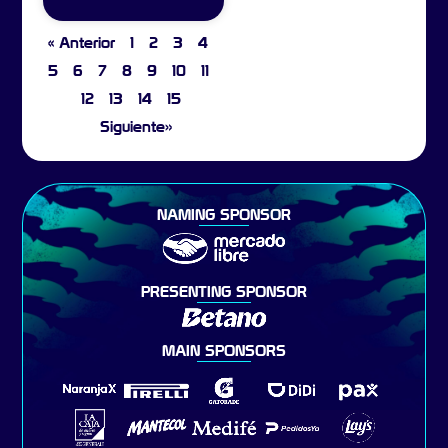
« Anterior
1
2
3
4
5
6
7
8
9
10
11
12
13
14
15
Siguiente»
NAMING SPONSOR
PRESENTING SPONSOR
MAIN SPONSORS