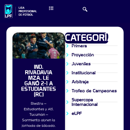
CATEGORÍAS
Primera
Proyección
Juveniles
IND.
RIVADAVIA
Institucional
MZA. LE
Arbitraje
GANÓ 2-1 A
ESTUDIANTES
Trofeo de Campeones
(RC)
Supercopa
Riestra –
Internacional
Estudiantes y Atl.
eLPF
Tucumán –
Sarmiento abren la
jornada de sábado.