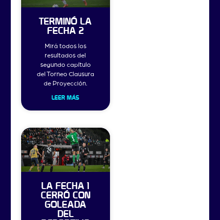
TERMINÓ LA
FECHA 2
Mirá todos los
resultados del
segundo capítulo
del Torneo Clausura
de Proyección.
LEER MÁS
LA FECHA 1
CERRÓ CON
GOLEADA
DEL