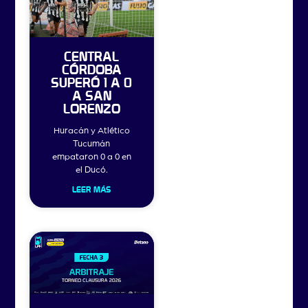
CENTRAL
CÓRDOBA
SUPERÓ 1 A 0
A SAN
LORENZO
Huracán y Atlético
Tucumán
empataron 0 a 0 en
el Ducó.
LEER MÁS