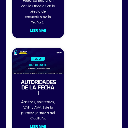
Fedorco hablaron
con los medios en la
previa del
encuentro de la
fecha 1.
LEER MÁS
AUTORIDADES
DE LA FECHA
1
Árbitros, asistentes,
VAR y AVAR de la
primera jornada del
Clausura.
LEER MÁS