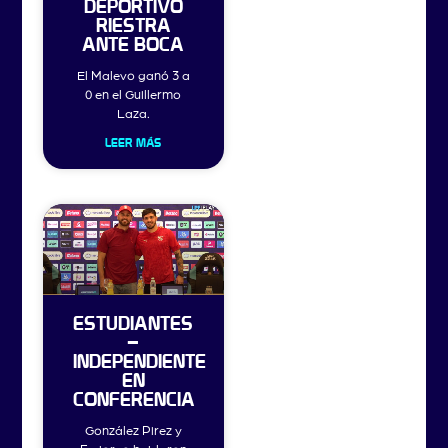
DEPORTIVO
RIESTRA
ANTE BOCA
El Malevo ganó 3 a
0 en el Guillermo
Laza.
LEER MÁS
ESTUDIANTES
–
INDEPENDIENTE
EN
CONFERENCIA
González Pirez y