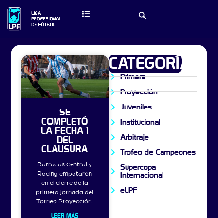
CATEGORÍAS
Primera
Proyección
Juveniles
SE
COMPLETÓ
Institucional
LA FECHA 1
Arbitraje
DEL
CLAUSURA
Trofeo de Campeones
Barracas Central y
Supercopa
Racing empataron
Internacional
en el cierre de la
eLPF
primera jornada del
Torneo Proyección.
LEER MÁS