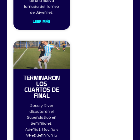
de una nueva
jornada del Torneo
de Juveniles.
LEER MÁS
TERMINARON
LOS
CUARTOS DE
FINAL
Boca y River
disputarán el
Superclásico en
Semifinales.
Además, Racing y
Vélez definirán la