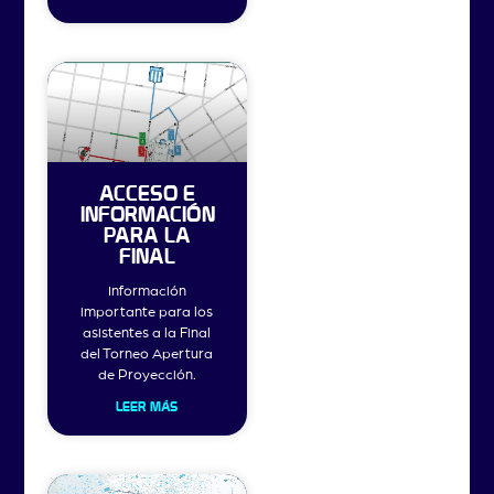
ACCESO E
INFORMACIÓN
PARA LA
FINAL
Información
importante para los
asistentes a la Final
del Torneo Apertura
de Proyección.
LEER MÁS