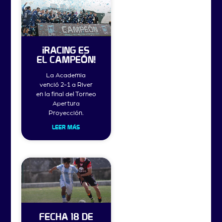
¡RACING ES
EL CAMPEÓN!
La Academia
venció 2-1 a River
en la final del Torneo
Apertura
Proyección.
LEER MÁS
FECHA 18 DE