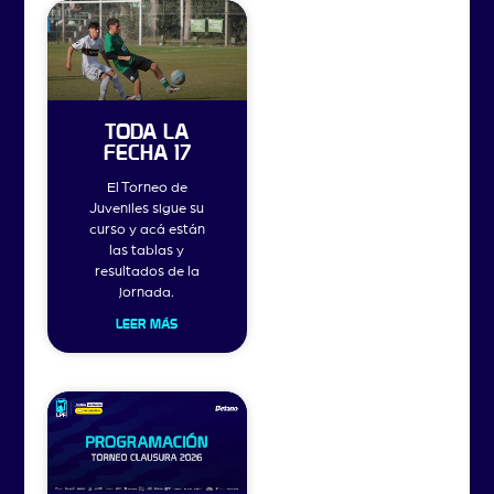
TODA LA
FECHA 17
El Torneo de
Juveniles sigue su
curso y acá están
las tablas y
resultados de la
jornada.
LEER MÁS