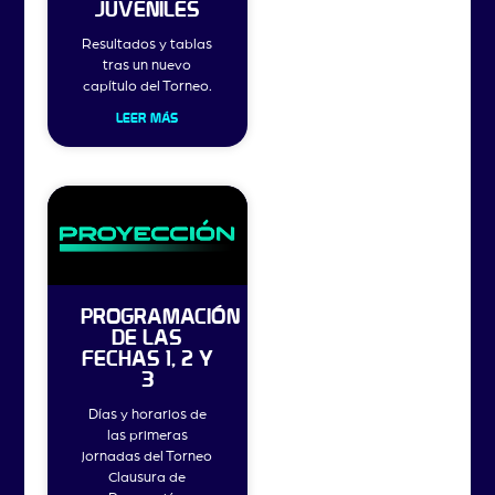
JUVENILES
Resultados y tablas
tras un nuevo
capítulo del Torneo.
LEER MÁS
PROGRAMACIÓN
DE LAS
FECHAS 1, 2 Y
3
Días y horarios de
las primeras
jornadas del Torneo
Clausura de