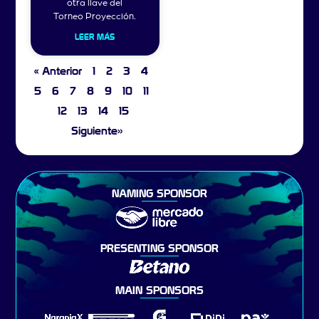
otra llave del
Torneo Proyección.
LEER MÁS
« Anterior
1
2
3
4
5
6
7
8
9
10
11
12
13
14
15
Siguiente»
NAMING SPONSOR
PRESENTING SPONSOR
MAIN SPONSORS