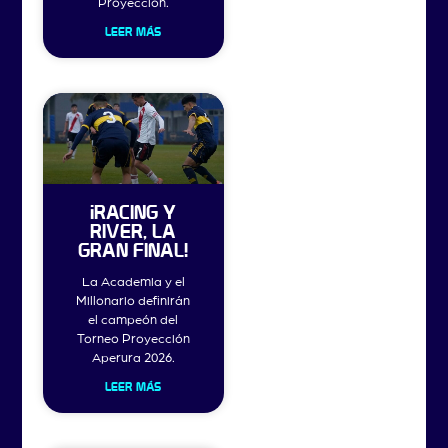
Proyección.
LEER MÁS
¡RACING Y
RIVER, LA
GRAN FINAL!
La Academia y el
Millonario definirán
el campeón del
Torneo Proyección
Aperura 2026.
LEER MÁS