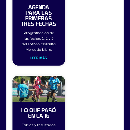
AGENDA
PARA LAS
PRIMERAS
TRES FECHAS
Programación de
las fechas 1, 2 y 3
del Torneo Clausura
Mercado Libre.
LEER MÁS
LO QUE PASÓ
EN LA 16
Tablas y resultados