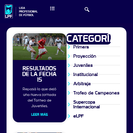
CATEGORÍAS
Primera
Proyección
Juveniles
RESULTADOS
DE LA FECHA
Institucional
15
Arbitraje
Repasá lo que dejó
Trofeo de Campeones
una nueva jornada
del Torneo de
Supercopa
Juveniles.
Internacional
LEER MÁS
eLPF