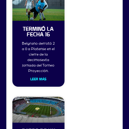
TERMINÓ LA
FECHA 16
Belgrano derrotó 2
a 0 a Platense en el
cierre de la
decimosexta
jornada del Torneo
Proyección.
LEER MÁS