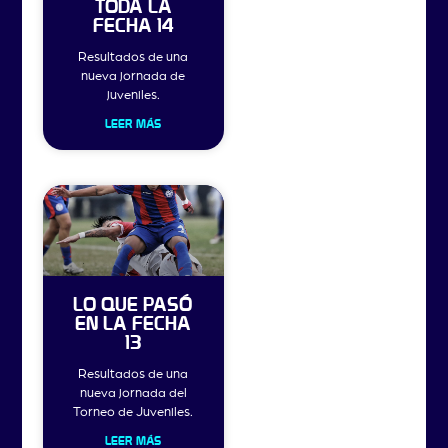
TODA LA
FECHA 14
Resultados de una
nueva jornada de
juveniles.
LEER MÁS
LO QUE PASÓ
EN LA FECHA
13
Resultados de una
nueva jornada del
Torneo de Juveniles.
LEER MÁS