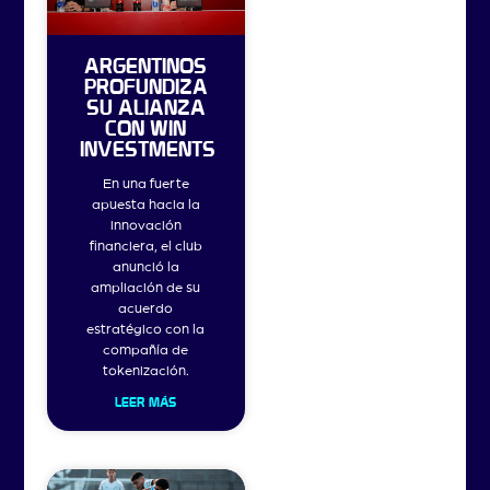
ARGENTINOS
PROFUNDIZA
SU ALIANZA
CON WIN
INVESTMENTS
En una fuerte
apuesta hacia la
innovación
financiera, el club
anunció la
ampliación de su
acuerdo
estratégico con la
compañía de
tokenización.
LEER MÁS