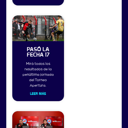
PASÓ LA
FECHA 17
Mirá todos los
resultados de la
penúltima jornada
del Torneo
Apertura.
LEER MÁS