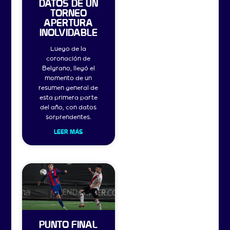
DATOS DE UN
TORNEO
APERTURA
INOLVIDABLE
Luego de la
coronación de
Belgrano, llegó el
momento de un
resumen general de
esta primera parte
del año, con datos
sorprendentes.
LEER MÁS
PUNTO FINAL