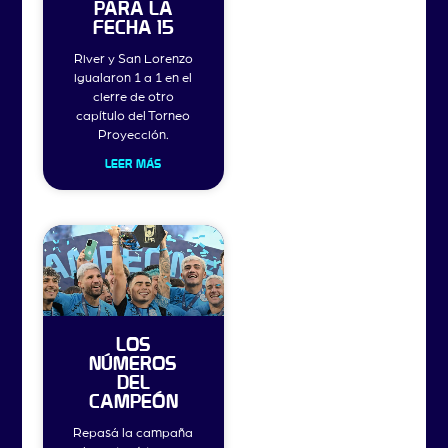
PARA LA
FECHA 15
River y San Lorenzo
igualaron 1 a 1 en el
cierre de otro
capítulo del Torneo
Proyección.
LEER MÁS
LOS
NÚMEROS
DEL
CAMPEÓN
Repasá la campaña