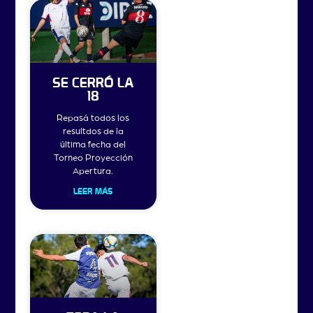
SE CERRÓ LA
18
Repasá todos los
resultdos de la
última fecha del
Torneo Proyección
Apertura.
LEER MÁS