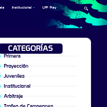
ata
Institucional
LPF Play
CATEGORÍAS
Primera
Proyección
Juveniles
Institucional
Arbitraje
Trofeo de Campeones