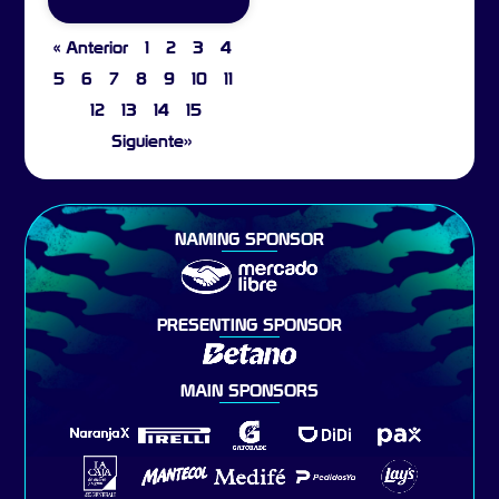
« Anterior
1
2
3
4
5
6
7
8
9
10
11
12
13
14
15
Siguiente»
NAMING SPONSOR
PRESENTING SPONSOR
MAIN SPONSORS