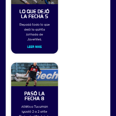
LO QUE DEJÓ
LA FECHA 5
Repasá todo lo que
dejó la quinta
jornada de
Juveniles.
LEER MÁS
PASÓ LA
FECHA 8
Atlético Tucumán
igualó 2 a 2 ante