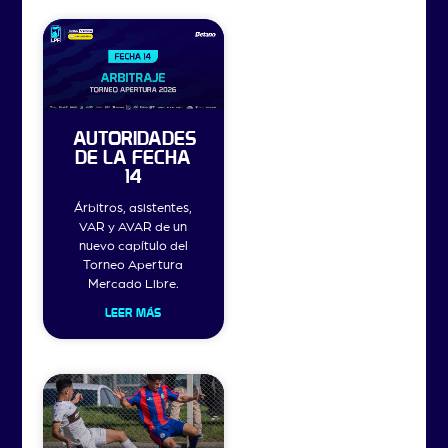
AUTORIDADES
DE LA FECHA
14
Árbitros, asistentes,
VAR y AVAR de un
nuevo capítulo del
Torneo Apertura
Mercado Libre.
LEER MÁS