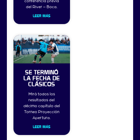
conferencia previa
del River – Boca.
LEER MÁS
SE TERMINÓ
LA FECHA DE
CLÁSICOS
Mirá todos los
resultados del
décimo capítulo del
Torneo Proyección
Apertura.
LEER MÁS