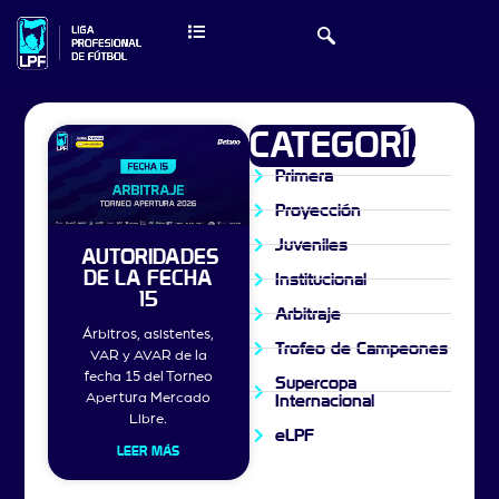
CATEGORÍAS
Primera
Proyección
Juveniles
AUTORIDADES
DE LA FECHA
Institucional
15
Arbitraje
Árbitros, asistentes,
Trofeo de Campeones
VAR y AVAR de la
fecha 15 del Torneo
Supercopa
Apertura Mercado
Internacional
Libre.
eLPF
LEER MÁS