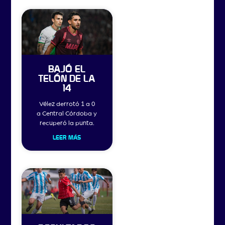
BAJÓ EL
TELÓN DE LA
14
Vélez derrotó 1 a 0
a Central Córdoba y
recuperó la punta.
LEER MÁS