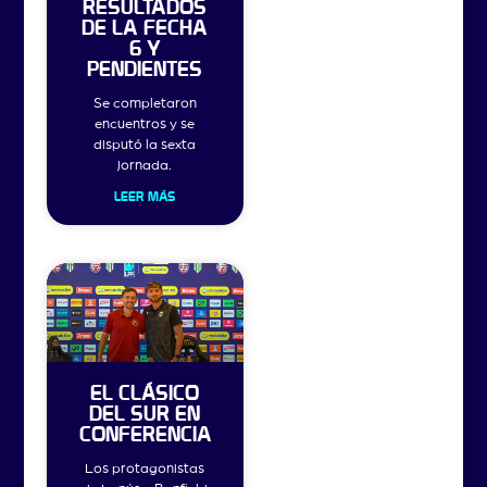
RESULTADOS
DE LA FECHA
6 Y
PENDIENTES
Se completaron
encuentros y se
disputó la sexta
jornada.
LEER MÁS
EL CLÁSICO
DEL SUR EN
CONFERENCIA
Los protagonistas