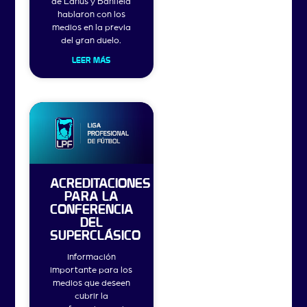
de Lanús y Banfield
hablaron con los
medios en la previa
del gran duelo.
LEER MÁS
ACREDITACIONES
PARA LA
CONFERENCIA
DEL
SUPERCLÁSICO
Información
importante para los
medios que deseen
cubrir la