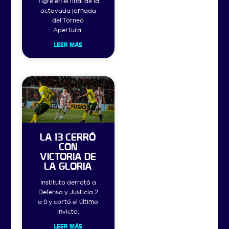
Tigre en el final de la
octavada jornada
del Torneo
Apertura.
LEER MÁS
LA 13 CERRÓ
CON
VICTORIA DE
LA GLORIA
Instituto derrotó a
Defensa y Justicia 2
a 0 y cortó el último
invicto.
LEER MÁS