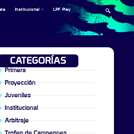
ata
Institucional
LPF Play
CATEGORÍAS
Primera
Proyección
Juveniles
Institucional
Arbitraje
Trofeo de Campeones